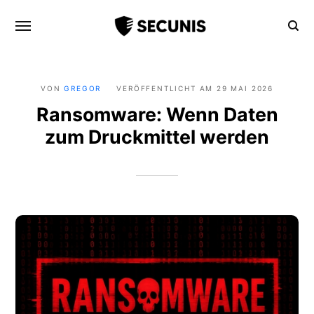
Home
VON
GREGOR
VERÖFFENTLICHT AM
29 MAI 2026
Ransomware: Wenn Daten
Themen
zum Druckmittel werden
Über
Kontakt
Tools